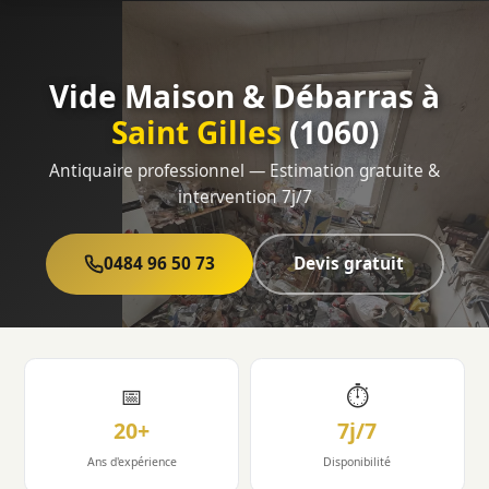
Vide Maison & Débarras à
Saint Gilles
(1060)
Antiquaire professionnel — Estimation gratuite &
intervention 7j/7
0484 96 50 73
Devis gratuit
📅
⏱
20+
7j/7
Ans d'expérience
Disponibilité