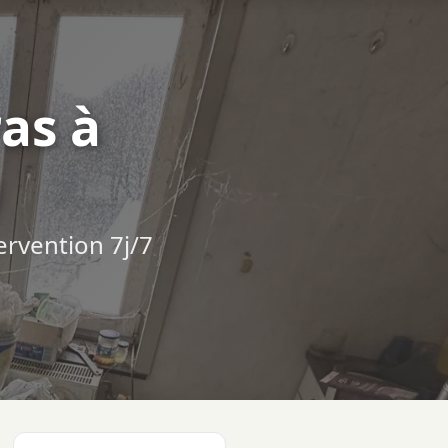
as à
ervention 7j/7