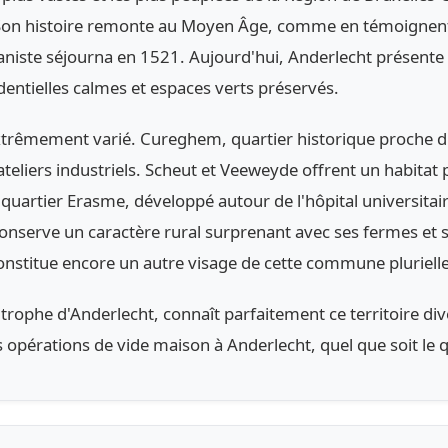
. Son histoire remonte au Moyen Âge, comme en témoignent l
niste séjourna en 1521. Aujourd'hui, Anderlecht présente 
identielles calmes et espaces verts préservés.
xtrêmement varié. Cureghem, quartier historique proche du
ateliers industriels. Scheut et Veeweyde offrent un habitat
artier Erasme, développé autour de l'hôpital universitai
onserve un caractère rural surprenant avec ses fermes et se
nstitue encore un autre visage de cette commune plurielle
ophe d'Anderlecht, connaît parfaitement ce territoire div
os opérations de vide maison à Anderlecht, quel que soit le 