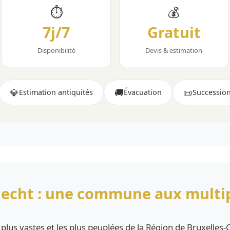
⏱
💰
7j/7
Gratuit
Disponibilité
Devis & estimation
💎
🚚
📜
Estimation antiquités
Évacuation
Successio
lecht : une commune aux multip
lus vastes et les plus peuplées de la Région de Bruxelles-