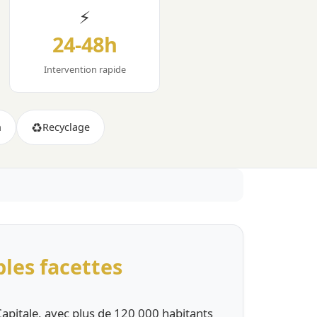
⚡
24-48h
Intervention rapide
♻️
n
Recyclage
les facettes
Capitale, avec plus de 120 000 habitants