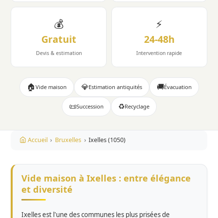
💰
⚡
Gratuit
24-48h
Devis & estimation
Intervention rapide
🏠
💎
🚚
Vide maison
Estimation antiquités
Évacuation
📜
♻️
Succession
Recyclage
Accueil
›
Bruxelles
›
Ixelles (1050)
Vide maison à Ixelles : entre élégance
et diversité
Ixelles est l'une des communes les plus prisées de