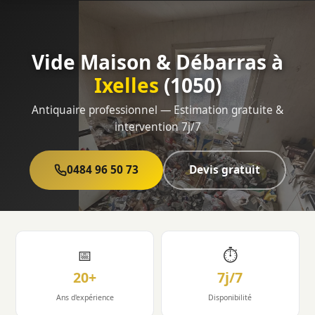
Vide Maison & Débarras à
Ixelles
(1050)
Antiquaire professionnel — Estimation gratuite &
intervention 7j/7
0484 96 50 73
Devis gratuit
📅
⏱
20+
7j/7
Ans d'expérience
Disponibilité