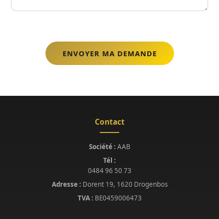
Contact
Société :
AAB
Tél :
0484 96 50 73
Adresse :
Dorent 19, 1620 Drogenbos
TVA :
BE0459006473