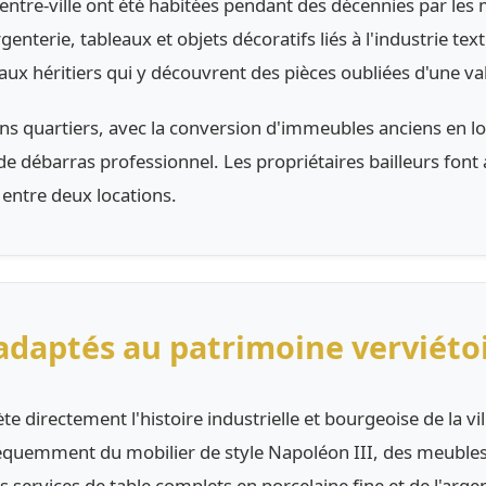
ntre-ville ont été habitées pendant des décennies par les
enterie, tableaux et objets décoratifs liés à l'industrie text
aux héritiers qui y découvrent des pièces oubliées d'une v
tains quartiers, avec la conversion d'immeubles anciens e
 débarras professionnel. Les propriétaires bailleurs font a
 entre deux locations.
 adaptés au patrimoine verviéto
te directement l'histoire industrielle et bourgeoise de la 
fréquemment du mobilier de style Napoléon III, des meubles
s services de table complets en porcelaine fine et de l'arge