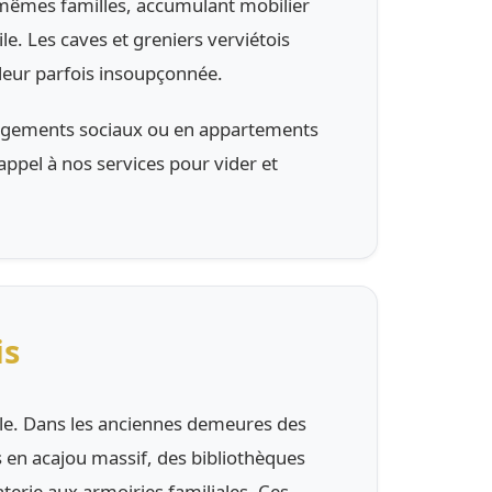
 mêmes familles, accumulant mobilier
ile. Les caves et greniers verviétois
aleur parfois insoupçonnée.
n logements sociaux ou en appartements
ppel à nos services pour vider et
is
ville. Dans les anciennes demeures des
 en acajou massif, des bibliothèques
nterie aux armoiries familiales. Ces