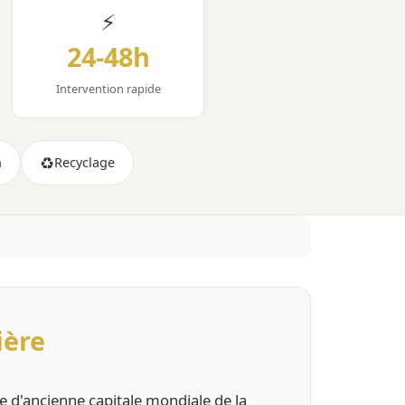
⚡
24-48h
Intervention rapide
♻️
n
Recyclage
ière
re d'ancienne capitale mondiale de la