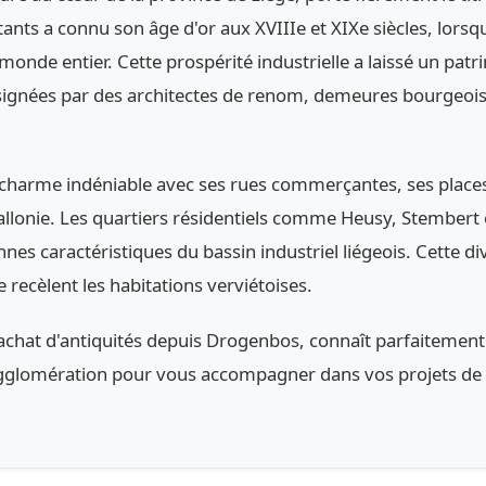
itants a connu son âge d'or aux XVIIIe et XIXe siècles, lors
 monde entier. Cette prospérité industrielle a laissé un pat
 signées par des architectes de renom, demeures bourgeoi
un charme indéniable avec ses rues commerçantes, ses plac
llonie. Les quartiers résidentiels comme Heusy, Stembert o
es caractéristiques du bassin industriel liégeois. Cette di
e recèlent les habitations verviétoises.
achat d'antiquités depuis Drogenbos, connaît parfaitement 
agglomération pour vous accompagner dans vos projets de d