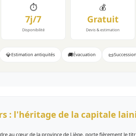
⏱
💰
7j/7
Gratuit
Disponibilité
Devis & estimation
💎
🚚
📜
Estimation antiquités
Évacuation
Successio
 : l'héritage de la capitale lain
sdre au cœur de la province de Liège, porte fièrement le tit