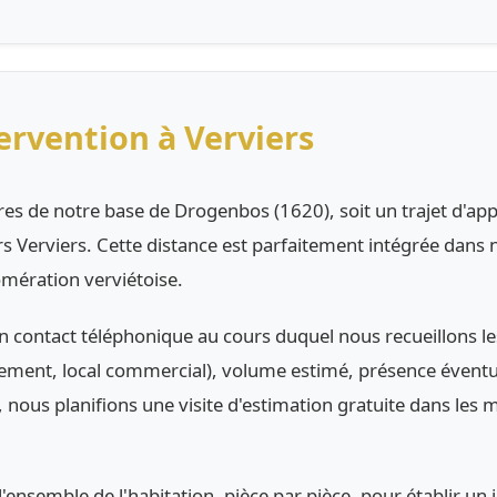
rvention à Verviers
tres de notre base de Drogenbos (1620), soit un trajet d'a
ers Verviers. Cette distance est parfaitement intégrée dans 
mération verviétoise.
 contact téléphonique au cours duquel nous recueillons l
ement, local commercial), volume estimé, présence éventuel
, nous planifions une visite d'estimation gratuite dans les
l'ensemble de l'habitation, pièce par pièce, pour établir un 