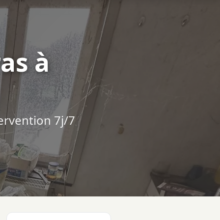
as à
ervention 7j/7