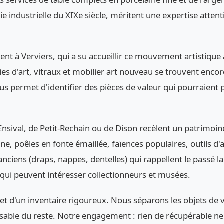
sie industrielle du XIXe siècle, méritent une expertise at
sent à Verviers, qui a su accueillir ce mouvement artistiq
ries d'art, vitraux et mobilier art nouveau se trouvent en
ous permet d'identifier des pièces de valeur qui pourraient
Ensival, de Petit-Rechain ou de Dison recèlent un patrimoi
e, poêles en fonte émaillée, faïences populaires, outils d'a
ciens (draps, nappes, dentelles) qui rappellent le passé lai
ne qui peuvent intéresser collectionneurs et musées.
jet d'un inventaire rigoureux. Nous séparons les objets de 
onsable du reste. Notre engagement : rien de récupérable ne