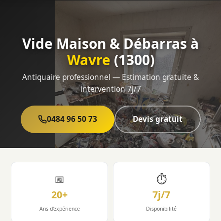
Vide Maison & Débarras à
Wavre
(1300)
Antiquaire professionnel — Estimation gratuite &
intervention 7j/7
0484 96 50 73
Devis gratuit
📅
⏱
20+
7j/7
Ans d'expérience
Disponibilité