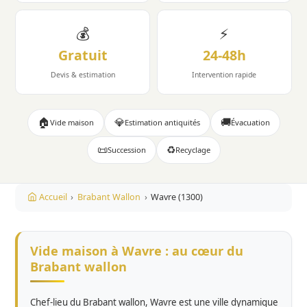
💰
⚡
Gratuit
24-48h
Devis & estimation
Intervention rapide
🏠
💎
🚚
Vide maison
Estimation antiquités
Évacuation
📜
♻️
Succession
Recyclage
Accueil
›
Brabant Wallon
›
Wavre (1300)
Vide maison à Wavre : au cœur du
Brabant wallon
Chef-lieu du Brabant wallon, Wavre est une ville dynamique